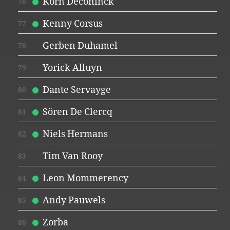
Korn Deconinck
76
Kenny Corsus
77
Gerben Duhamel
78
Yorick Alluyn
79
Dante Servayge
80
Sören De Clercq
81
Niels Hermans
82
Tim Van Rooy
83
Leon Mommerency
84
Andy Pauwels
85
Zorba
86