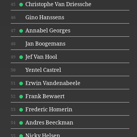
Christophe Van Driessche
45
Gino Hanssens
46
Annabel Georges
47
Jan Boogemans
48
Jef Van Hool
49
Yentel Castrel
50
Erwin Vandenabeele
51
Frank Bewaert
52
Frederic Homerin
53
Andres Beeckman
54
Nicky Helsen
55