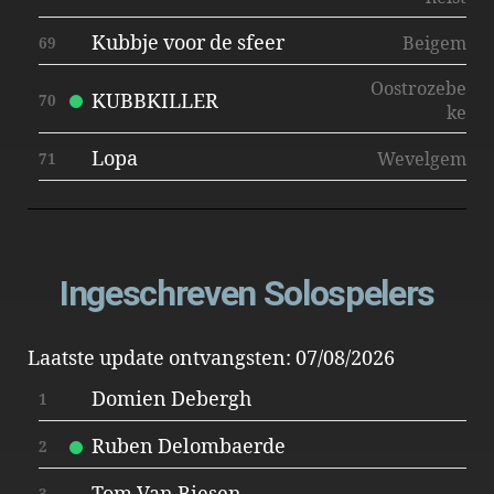
Kubbje voor de sfeer
Beigem
69
Oostrozebe
KUBBKILLER
70
ke
Lopa
Wevelgem
71
Ingeschreven Solospelers
Laatste update ontvangsten: 07/08/2026
Domien Debergh
1
Ruben Delombaerde
2