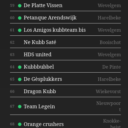
De Platte Vissen
Wevelgem
59
Petanque Arendswijk
Harelbeke
60
Los Amigos kubbteam bis
Wevelgem
61
Ne Kubb Saté
Booischot
62
HDS united
Wevelgem
63
Kubbbubbel
De Pinte
64
De Gèsplukkers
Harelbeke
65
Dragon Kubb
Wiekevorst
66
Nieuwpoor
Team Legein
67
t
Knokke-
Orange crushers
68
heist