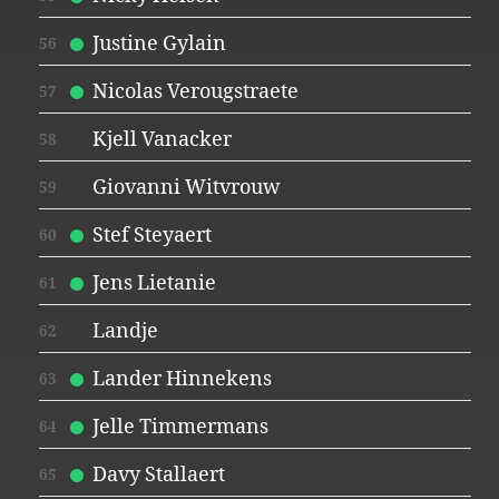
Justine Gylain
56
Nicolas Verougstraete
57
Kjell Vanacker
58
Giovanni Witvrouw
59
Stef Steyaert
60
Jens Lietanie
61
Landje
62
Lander Hinnekens
63
Jelle Timmermans
64
Davy Stallaert
65