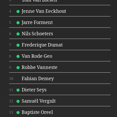
Tom Van Biesen
3
Jenne Van Eeckhout
4
Jarre Forment
5
Nils Schoeters
6
Frederique Dumat
7
Van Rode Geo
8
Robbe Vanneste
9
Fabian Demey
10
Dieter Seys
11
Samuël Vergult
12
Baptiste Oreel
13