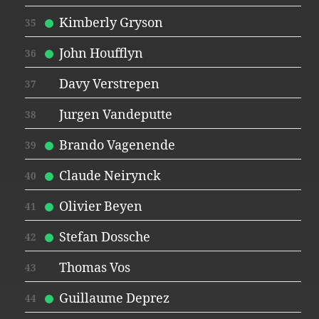
Kimberly Gryson
35
John Houfflyn
36
Davy Verstrepen
37
Jurgen Vandeputte
38
Brando Vagenende
39
Claude Neirynck
40
Olivier Beyen
41
Stefan Dossche
42
Thomas Vos
43
Guillaume Deprez
44