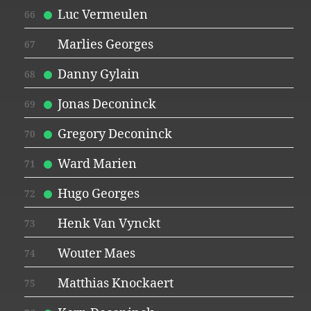
Luc Vermeulen
66
Marlies Georges
67
Danny Gylain
68
Jonas Deconinck
69
Gregory Deconinck
70
Ward Marien
71
Hugo Georges
72
Henk Van Vynckt
73
Wouter Maes
74
Matthias Knockaert
75