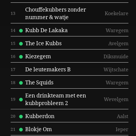
Chouffekubbers zonder
Koekelare
13
nummer & watje
Kubb De Lakaka
Waregem
14
The Ice Kubbs
Avelgem
15
Kiezegem
Diksmuide
16
De leutemakers B
Wijtschate
17
The Squids
Waregem
18
Een drinkteam met een
Wevelgem
19
kubbprobleem 2
Kubberdon
Aalst
20
Blokje Om
Ieper
21