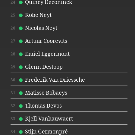
Quincy Deconinck
24
Kobe Neyt
25
Nicolas Neyt
26
Artuur Coorevits
27
Emiel Eggermont
28
Glenn Destoop
29
Frederik Van Driessche
30
Matisse Robaeys
31
Thomas Devos
32
Kjell Vanhauwaert
33
Stijn Germonpré
34