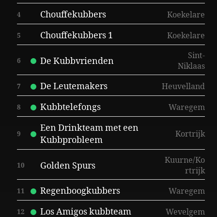
Chouffekubbers
Koekelare
4
Chouffekubbers 1
Koekelare
5
Sint-
De Kubbvrienden
6
Niklaas
De Leutemakers
Heuvelland
7
Kubbtelefongs
Waregem
8
Een Drinkteam met een
Kortrijk
9
Kubbprobleem
Kuurne/Ko
Golden Spurs
10
rtrijk
Regenboogkubbers
Waregem
11
Los Amigos kubbteam
Wevelgem
12