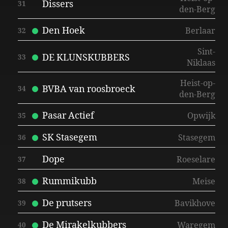
Dissers
31
den-Berg
Den Hoek
Berlaar
32
Sint-
DE KLUNSKUBBERS
33
Niklaas
Heist-op-
BVBA van roosbroeck
34
den-Berg
Pasar Actief
Opwijk
35
SK Stasegem
Stasegem
36
Dope
Roeselare
37
Rummikubb
Meise
38
De prutsers
Bavikhove
39
De Mirakelkubbers
Waregem
40