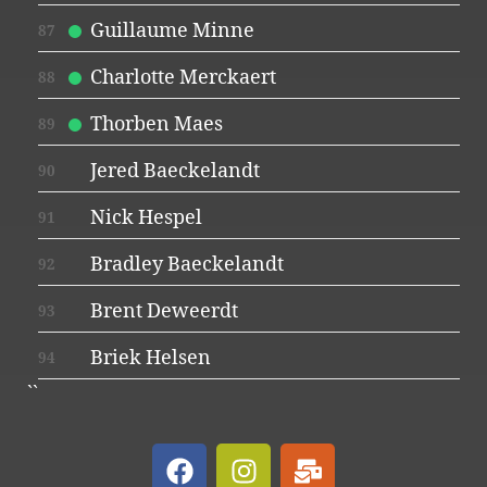
Guillaume Minne
87
Charlotte Merckaert
88
Thorben Maes
89
Jered Baeckelandt
90
Nick Hespel
91
Bradley Baeckelandt
92
Brent Deweerdt
93
Briek Helsen
94
``