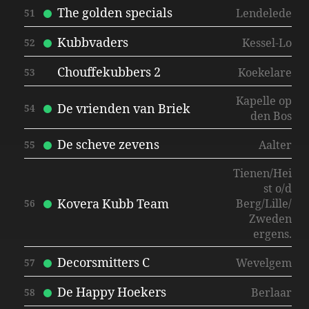
The golden specials
Lendelede
51
Kubbvaders
Kessel-Lo
52
Chouffekubbers 2
Koekelare
53
Kapelle op
De vrienden van Briek
54
den Bos
De scheve zevens
Aalter
55
Tienen/Hei
st o/d
Kovera Kubb Team
Berg/Lille/
56
Zweden
ergens.
Decorsmitters C
Wevelgem
57
De Happy Hoekers
Berlaar
58