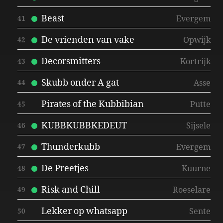
Beast
Evergem
41
De vrienden van vake
Opwijk
42
Decorsmitters
Kortrijk
43
Skubb onder A gat
Asse
44
Pirates of the Kubbibian
Putte
45
KUBBKUBBKEDEUT
Sijsele
46
Thunderkubb
Evergem
47
De Preetjes
Kuurne
48
Risk and Chill
Roeselare
49
Lekker op whatsapp
Sente
50