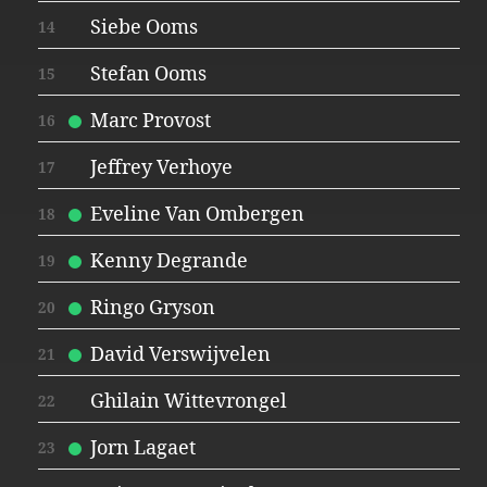
Siebe Ooms
14
Stefan Ooms
15
Marc Provost
16
Jeffrey Verhoye
17
Eveline Van Ombergen
18
Kenny Degrande
19
Ringo Gryson
20
David Verswijvelen
21
Ghilain Wittevrongel
22
Jorn Lagaet
23