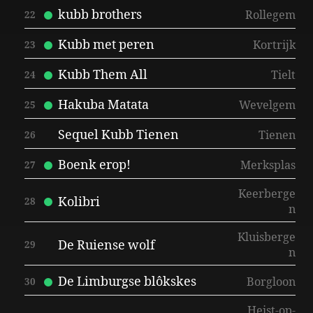
kubb brothers
Rollegem
22
Kubb met peren
Kortrijk
23
Kubb Them All
Tielt
24
Hakuba Matata
Wevelgem
25
Sequel Kubb Tienen
Tienen
26
Boenk erop!
Merksplas
27
Keerberge
Kolibri
28
n
Kluisberge
De Ruiense wolf
29
n
De Limburgse blôkskes
Borgloon
30
Heist-op-