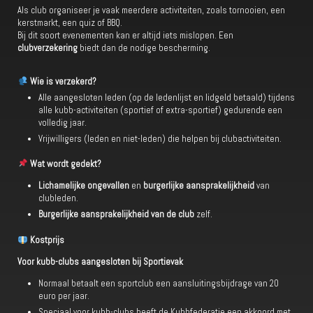
Als club organiseer je vaak meerdere activiteiten, zoals tornooien, een
kerstmarkt, een quiz of BBQ.
Bij dit soort evenementen kan er altijd iets mislopen. Een
clubverzekering
biedt dan de nodige bescherming.
Wie is verzekerd?
Alle aangesloten leden (op de ledenlijst en lidgeld betaald) tijdens
alle kubb-activiteiten (sportief of extra-sportief) gedurende een
volledig jaar.
Vrijwilligers (leden en niet-leden) die helpen bij clubactiviteiten.
Wat wordt gedekt?
Lichamelijke ongevallen
en
burgerlijke aansprakelijkheid
van
clubleden.
Burgerlijke aansprakelijkheid van de club
zelf.
Kostprijs
Voor kubb-clubs aangesloten bij Sportievak
Normaal betaalt een sportclub een aansluitingsbijdrage van 20
euro per jaar.
Speciaal voor kubb-clubs heeft de Kubbfederatie een akkoord met