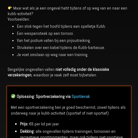
Maar wat als je een ongeval hebt tijdens of op weg van en naar een
kubb-activiteit?
Voorbeelden:
Een stok tegen het hoofd tijdens een spelletje Kubb.
Een wespensteek op een tornooi.
Van het podium vallen bij een prijsuitreiking.
Struikelen over een kabel tijdens de Kubb-barbecue.
Je voet omslaan op weg naar een training.
Dergelijke ongevallen vallen
niet volledig onder de klassieke
verzekeringen
, waardoor je vaak zelf moet bijbetalen.
Oplossing: Sportverzekering via
Sportievak
Met een sportverzekering ben je goed beschermd, zowel tijdens als
onderweg naar je kubb-activiteit (sportief of niet-sportief)
Prijs:
€6 per lid per jaar
Dekking:
alle ongevallen tijdens trainingen, tornooien en
recreatieve sportmomenten, maar ook tijdens niet-sportieve