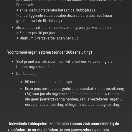
Sportievak:
> enkel de Kubbfederatie betaalt de clubbijdrage
> onderliggende clubs betalen deze 20 euro dus niet (maar
genieten wel de BA-dekking).
Als club betaal je enkel de verzekering voor jouw clubleden
> 6 euro/ per lid per jaar
> Minimum 3 verzekerde leden per club
Voor tornooi-organisatoren (zonder clubaansluiting)
Sluit je niet aan als club, maar wil je wel een verzekering als
tornooi-organisator?
Dan betaal je:
50 euro aansluitingsbijdrage
Deze prijs bevat de burgerlijke aansprakelijkheidsverzekering
(BA) voor jou als organisator. Deelnemers aan jouw tornooi
die geen jaarverzekering hebben, kan je verzekeren tegen 1
euro per speler per dag, of tegen 3 euro per ploeg per dag.
! Individuele kubbspelers zonder club kunnen zich aanmelden bij de
kubbfederatie en via de federatie een jaarverzekering nemen.